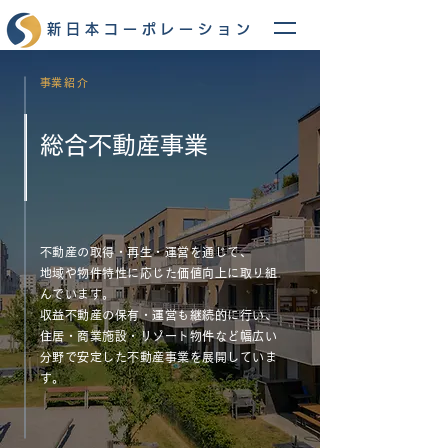
新日本コーポレーション
​事業紹介
総合不動産事業
不動産の取得・再生・運営を通じて、
地域や物件特性に応じた価値向上に取り組
んでいます。
収益不動産の保有・運営も継続的に行い、
住居・商業施設・リゾート物件など幅広い
分野で安定した不動産事業を展開していま
す。